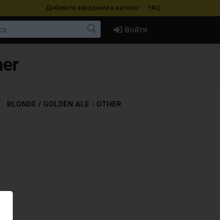
Добавьте заведение
в каталог
FAQ
Войти
her
BLONDE / GOLDEN ALE - OTHER