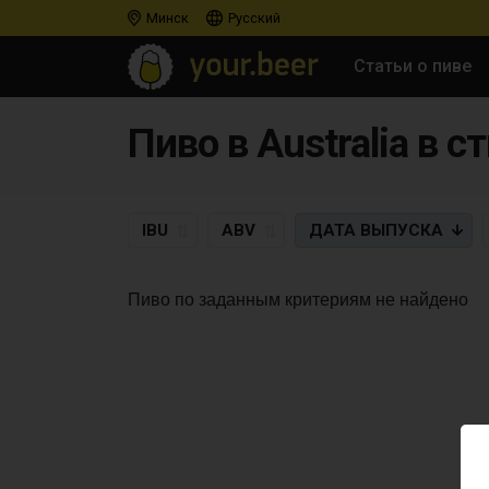
Минск
Русский
Статьи о пиве
Пиво в Australia в ст
IBU
ABV
ДАТА
ВЫПУСКА
Пиво по заданным критериям не найдено