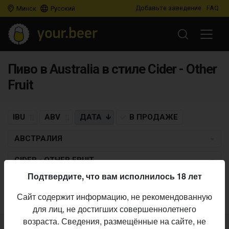
Добавьте заведение
FAQ
Минск
Русский
Пиво в Australia в стиле Cider - Other
Fruit
IBU
ABV
ДАТА
В ПРОДАЖЕ
АВСТРАЛИЯ
CIDER - OTHER FRUIT
Подтвердите, что вам исполнилось 18 лет
Пиво по заданным критериям не найдено
Сайт содержит информацию, не рекомендованную
для лиц, не достигших совершеннолетнего
возраста. Сведения, размещённые на сайте, не
Не нашли ваш бар или магазин в каталоге?