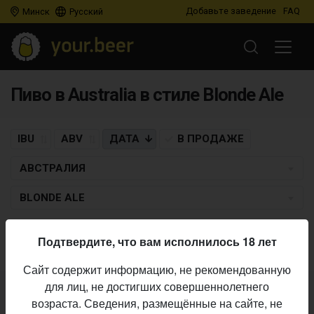
Добавьте заведение
FAQ
Минск
Русский
Пиво в Australia в стиле Blonde Ale
IBU
ABV
ДАТА
В ПРОДАЖЕ
АВСТРАЛИЯ
BLONDE ALE
Пиво по заданным критериям не найдено
Подтвердите, что вам исполнилось 18 лет
Сайт содержит информацию, не рекомендованную
для лиц, не достигших совершеннолетнего
Не нашли ваш бар или магазин в каталоге?
возраста. Сведения, размещённые на сайте, не