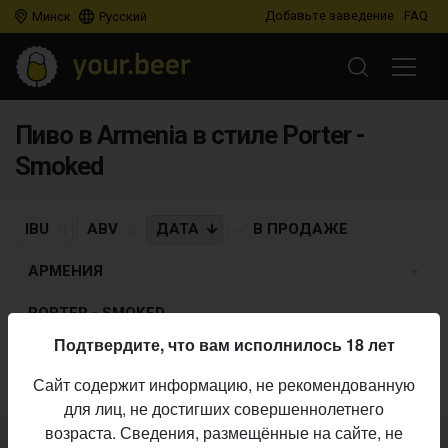
Добавьте заведение
FAQ
Минск
Русский
Пиво в Armenia в стиле Porter -
Smoked
IBU
ABV
ДАТА
В ПРОДАЖЕ
АРМЕНИЯ
PORTER - SMOKED
Подтвердите, что вам исполнилось 18 лет
Пиво по заданным критериям не найдено
Сайт содержит информацию, не рекомендованную
для лиц, не достигших совершеннолетнего
возраста. Сведения, размещённые на сайте, не
Не нашли ваш бар или магазин в каталоге?