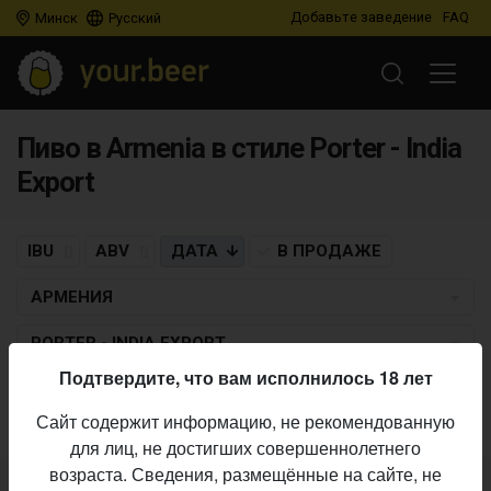
Добавьте заведение
FAQ
Минск
Русский
Пиво в Armenia в стиле Porter - India
Export
IBU
ABV
ДАТА
В ПРОДАЖЕ
АРМЕНИЯ
PORTER - INDIA EXPORT
Подтвердите, что вам исполнилось 18 лет
Пиво по заданным критериям не найдено
Сайт содержит информацию, не рекомендованную
для лиц, не достигших совершеннолетнего
возраста. Сведения, размещённые на сайте, не
Не нашли ваш бар или магазин в каталоге?