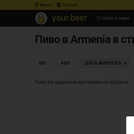
Минск
Русский
Статьи о пиве
IBU
ABV
ДАТА
ВЫПУСКА
Пиво по заданным критериям не найдено