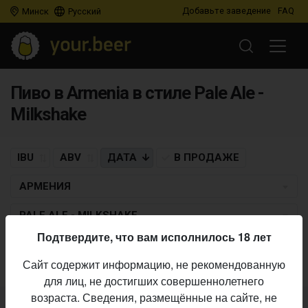
Добавьте заведение
FAQ
Минск
Русский
Пиво в Armenia в стиле Pale Ale -
Milkshake
IBU
ABV
ДАТА
В ПРОДАЖЕ
АРМЕНИЯ
PALE ALE - MILKSHAKE
Подтвердите, что вам исполнилось 18 лет
Пиво по заданным критериям не найдено
Сайт содержит информацию, не рекомендованную
для лиц, не достигших совершеннолетнего
возраста. Сведения, размещённые на сайте, не
Не нашли ваш бар или магазин в каталоге?