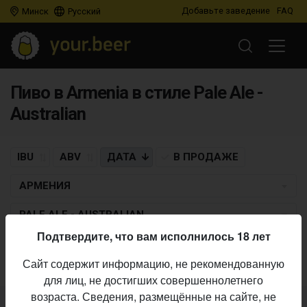
Добавьте заведение
FAQ
Минск
Русский
Пиво в Armenia в стиле Pale Ale -
Australian
IBU
ABV
ДАТА
В ПРОДАЖЕ
АРМЕНИЯ
PALE ALE - AUSTRALIAN
Подтвердите, что вам исполнилось 18 лет
Пиво по заданным критериям не найдено
Сайт содержит информацию, не рекомендованную
для лиц, не достигших совершеннолетнего
возраста. Сведения, размещённые на сайте, не
Не нашли ваш бар или магазин в каталоге?