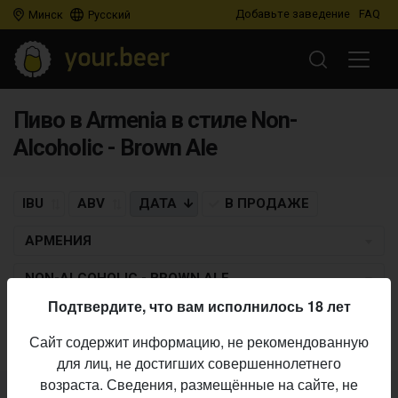
Добавьте заведение
FAQ
Минск
Русский
Пиво в Armenia в стиле Non-
Alcoholic - Brown Ale
IBU
ABV
ДАТА
В ПРОДАЖЕ
АРМЕНИЯ
NON-ALCOHOLIC - BROWN ALE
Подтвердите, что вам исполнилось 18 лет
Пиво по заданным критериям не найдено
Сайт содержит информацию, не рекомендованную
для лиц, не достигших совершеннолетнего
возраста. Сведения, размещённые на сайте, не
Не нашли ваш бар или магазин в каталоге?