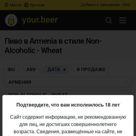
Добавьте заведение
FAQ
Минск
Русский
Пиво в Armenia в стиле Non-
Alcoholic - Wheat
IBU
ABV
ДАТА
В ПРОДАЖЕ
АРМЕНИЯ
NON-ALCOHOLIC - WHEAT
Подтвердите, что вам исполнилось 18 лет
Пиво по заданным критериям не найдено
Сайт содержит информацию, не рекомендованную
для лиц, не достигших совершеннолетнего
возраста. Сведения, размещённые на сайте, не
Не нашли ваш бар или магазин в каталоге?