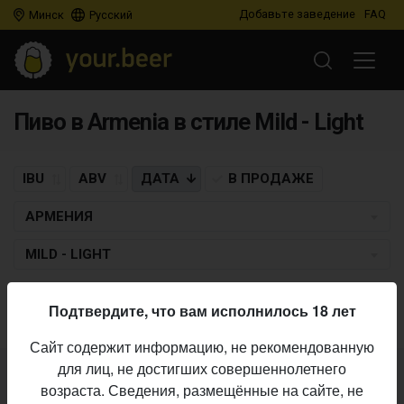
Добавьте заведение
FAQ
Минск
Русский
Пиво в Armenia в стиле Mild - Light
IBU
ABV
ДАТА
В ПРОДАЖЕ
АРМЕНИЯ
MILD - LIGHT
Пиво по заданным критериям не найдено
Подтвердите, что вам исполнилось 18 лет
Сайт содержит информацию, не рекомендованную
для лиц, не достигших совершеннолетнего
Не нашли ваш бар или магазин в каталоге?
возраста. Сведения, размещённые на сайте, не