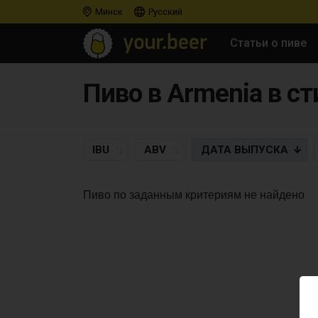
Минск
Русский
Статьи о пиве
Пиво в Armenia в с
IBU
ABV
ДАТА
ВЫПУСКА
Пиво по заданным критериям не найдено