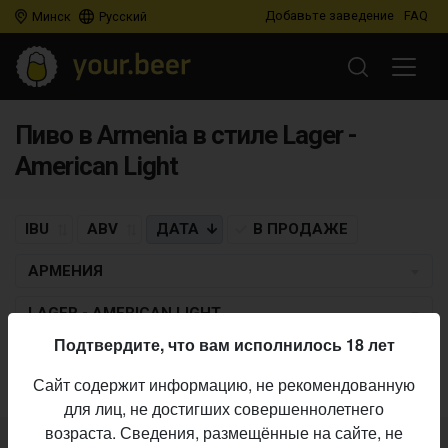
Добавьте заведение
FAQ
Минск
Русский
Пиво в Armenia в стиле Lager -
American Light
IBU
ABV
ДАТА
В ПРОДАЖЕ
АРМЕНИЯ
LAGER - AMERICAN LIGHT
Подтвердите, что вам исполнилось 18 лет
Пиво по заданным критериям не найдено
Сайт содержит информацию, не рекомендованную
для лиц, не достигших совершеннолетнего
возраста. Сведения, размещённые на сайте, не
Не нашли ваш бар или магазин в каталоге?