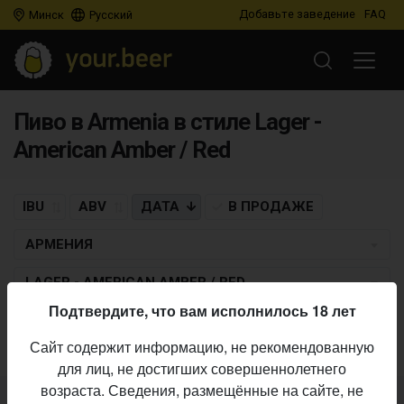
Добавьте заведение
FAQ
Минск
Русский
Пиво в Armenia в стиле Lager -
American Amber / Red
IBU
ABV
ДАТА
В ПРОДАЖЕ
АРМЕНИЯ
LAGER - AMERICAN AMBER / RED
Подтвердите, что вам исполнилось 18 лет
Пиво по заданным критериям не найдено
Сайт содержит информацию, не рекомендованную
для лиц, не достигших совершеннолетнего
возраста. Сведения, размещённые на сайте, не
Не нашли ваш бар или магазин в каталоге?