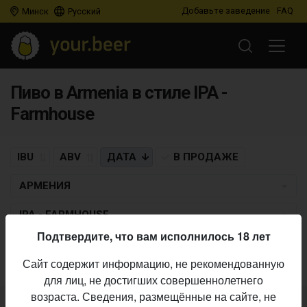
Добавьте заведение
FAQ
Минск
Русский
Пиво в Armenia в стиле IPA -
Farmhouse
IBU
ABV
ДАТА
В ПРОДАЖЕ
АРМЕНИЯ
IPA - FARMHOUSE
Подтвердите, что вам исполнилось 18 лет
Пиво по заданным критериям не найдено
Сайт содержит информацию, не рекомендованную
для лиц, не достигших совершеннолетнего
возраста. Сведения, размещённые на сайте, не
Не нашли ваш бар или магазин в каталоге?