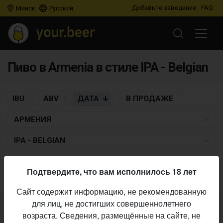
Добавьте заведение
FAQ
Минск
Русский
Пиво в Armenia в стиле IPA - Belgian
IBU
ABV
ДАТА
В ПРОДАЖЕ
АРМЕНИЯ
IPA - BELGIAN
Пиво по заданным критериям не найдено
Подтвердите, что вам исполнилось 18 лет
Сайт содержит информацию, не рекомендованную
для лиц, не достигших совершеннолетнего
Не нашли ваш бар или магазин в каталоге?
возраста. Сведения, размещённые на сайте, не