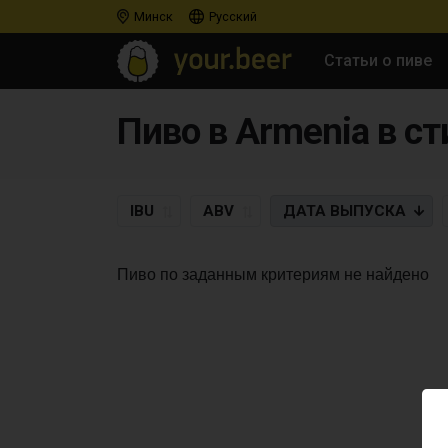
Минск
Русский
Статьи о пиве
Пиво в Armenia в сти
IBU
ABV
ДАТА
ВЫПУСКА
Пиво по заданным критериям не найдено