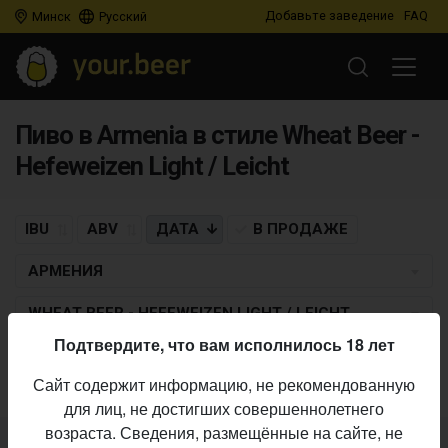
Добавьте заведение
FAQ
Минск
Русский
Пиво в Armenia в стиле Wheat Beer -
Hefeweizen Light / Leicht
IBU
ABV
ДАТА
В ПРОДАЖЕ
АРМЕНИЯ
WHEAT BEER - HEFEWEIZEN LIGHT / LEICHT
Подтвердите, что вам исполнилось 18 лет
Пиво по заданным критериям не найдено
Сайт содержит информацию, не рекомендованную
для лиц, не достигших совершеннолетнего
возраста. Сведения, размещённые на сайте, не
Не нашли ваш бар или магазин в каталоге?