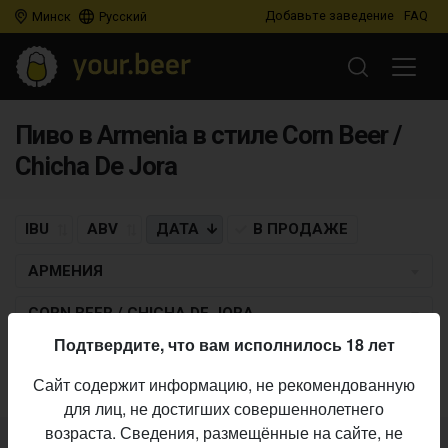
Добавьте заведение
FAQ
Минск
Русский
Пиво в Armenia в стиле Corn Beer /
Chicha De Jora
IBU
ABV
ДАТА
В ПРОДАЖЕ
АРМЕНИЯ
CORN BEER / CHICHA DE JORA
Подтвердите, что вам исполнилось 18 лет
Пиво по заданным критериям не найдено
Сайт содержит информацию, не рекомендованную
для лиц, не достигших совершеннолетнего
возраста. Сведения, размещённые на сайте, не
Не нашли ваш бар или магазин в каталоге?