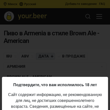
Добавьте заведение
FAQ
Минск
Русский
Пиво в Armenia в стиле Brown Ale -
American
IBU
ABV
ДАТА
В ПРОДАЖЕ
АРМЕНИЯ
BROWN ALE - AMERICAN
Подтвердите, что вам исполнилось 18 лет
Пиво по заданным критериям не найдено
Сайт содержит информацию, не рекомендованную
для лиц, не достигших совершеннолетнего
возраста. Сведения, размещённые на сайте, не
Не нашли ваш бар или магазин в каталоге?