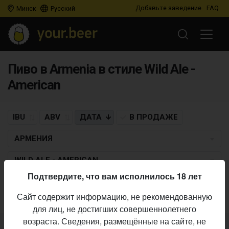
Добавьте заведение
FAQ
Минск
Русский
Пиво в Armenia в стиле Wild Ale -
American
IBU
ABV
ДАТА
В ПРОДАЖЕ
АРМЕНИЯ
WILD ALE - AMERICAN
Подтвердите, что вам исполнилось 18 лет
Пиво по заданным критериям не найдено
Сайт содержит информацию, не рекомендованную
для лиц, не достигших совершеннолетнего
возраста. Сведения, размещённые на сайте, не
Не нашли ваш бар или магазин в каталоге?