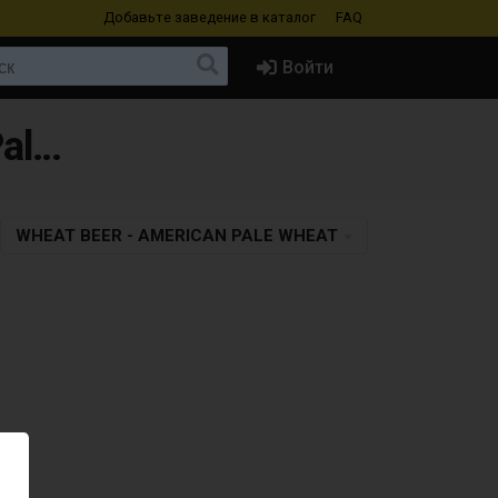
Добавьте заведение
в каталог
FAQ
Войти
Пиво в Armenia в стиле Wheat Beer - American Pale Wheat
WHEAT BEER - AMERICAN PALE WHEAT