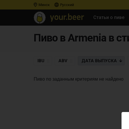
Минск
Русский
Статьи о пиве
IBU
ABV
ДАТА
ВЫПУСКА
Пиво по заданным критериям не найдено