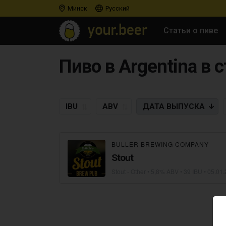
Минск
Русский
Статьи о пиве
Пиво в Argentina в с
IBU
ABV
ДАТА
ВЫПУСКА
BULLER BREWING COMPANY
Stout
Stout - Other
• 5,8% ABV • 39 IBU •
05.01