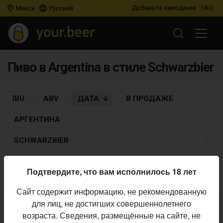
Добавьте заведение
FAQ
Минск
Русский
Пиво в Argentina в стиле Schwarzbier
IBU
ABV
ДАТА
В ПРОДАЖЕ
АРГЕНТИНА
SCHWARZBIER
Пиво по заданным критериям не найдено
Подтвердите, что вам исполнилось 18 лет
Сайт содержит информацию, не рекомендованную
для лиц, не достигших совершеннолетнего
Не нашли ваш бар или магазин в каталоге?
возраста. Сведения, размещённые на сайте, не