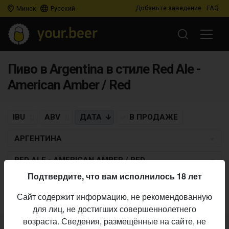
Добавьте заведение
FAQ
Минск
Русский
Пиво в Argentina в стиле Red Ale -
American Amber / Red
IBU
ABV
ДАТА
В ПРОДАЖЕ
АРГЕНТИНА
RED ALE - AMERICAN AMBER / RED
Подтвердите, что вам исполнилось 18 лет
Пиво по заданным критериям не найдено
Сайт содержит информацию, не рекомендованную
для лиц, не достигших совершеннолетнего
возраста. Сведения, размещённые на сайте, не
Не нашли ваш бар или магазин в каталоге?