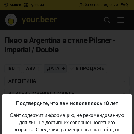
Добавьте заведение
FAQ
Минск
Русский
Пиво в Argentina в стиле Pilsner -
Imperial / Double
IBU
ABV
ДАТА
В ПРОДАЖЕ
АРГЕНТИНА
PILSNER - IMPERIAL / DOUBLE
Подтвердите, что вам исполнилось 18 лет
Пиво по заданным критериям не найдено
Сайт содержит информацию, не рекомендованную
для лиц, не достигших совершеннолетнего
возраста. Сведения, размещённые на сайте, не
Не нашли ваш бар или магазин в каталоге?