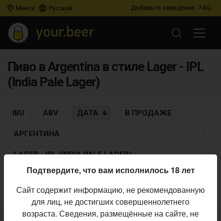
Добавьте заведение
FAQ
Минск
Русский
Пиво в Argentina в стиле Lager - IPL
(India Pale Lager)
IBU
ABV
ДАТА
В ПРОДАЖЕ
АРГЕНТИНА
LAGER - IPL (INDIA PALE LAGER)
Подтвердите, что вам исполнилось 18 лет
Пиво по заданным критериям не найдено
Сайт содержит информацию, не рекомендованную
для лиц, не достигших совершеннолетнего
возраста. Сведения, размещённые на сайте, не
Не нашли ваш бар или магазин в каталоге?