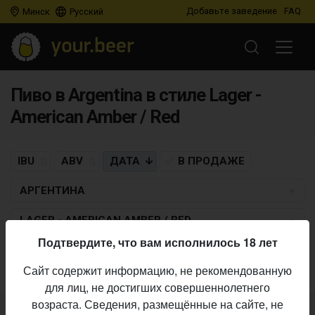
Добавьте заведение
FAQ
Минск
Русский
Пиво в Argentina в стиле Lager -
American Amber / Red
IBU
ABV
ДАТА
В ПРОДАЖЕ
АРГЕНТИНА
LAGER - AMERICAN AMBER / RED
Подтвердите, что вам исполнилось 18 лет
Пиво по заданным критериям не найдено
Сайт содержит информацию, не рекомендованную
для лиц, не достигших совершеннолетнего
возраста. Сведения, размещённые на сайте, не
Не нашли ваш бар или магазин в каталоге?