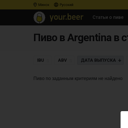
Минск
Русский
Статьи о пиве
Пиво в Argentina в с
IBU
ABV
ДАТА
ВЫПУСКА
Пиво по заданным критериям не найдено