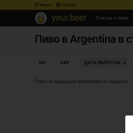
Минск
Русский
Статьи о пиве
Пиво в Argentina в с
IBU
ABV
ДАТА
ВЫПУСКА
Пиво по заданным критериям не найдено