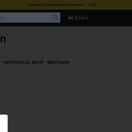
Добавьте заведение
в каталог
FAQ
Войти
an
HISTORICAL BEER - BROYHAN