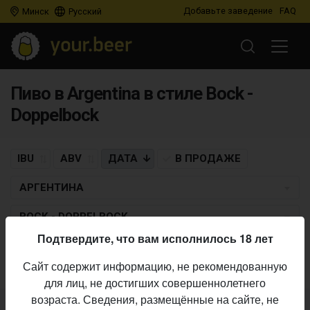
Добавьте заведение
FAQ
Минск
Русский
Пиво в Argentina в стиле Bock -
Doppelbock
IBU
ABV
ДАТА
В ПРОДАЖЕ
АРГЕНТИНА
BOCK - DOPPELBOCK
Подтвердите, что вам исполнилось 18 лет
Пиво по заданным критериям не найдено
Сайт содержит информацию, не рекомендованную
для лиц, не достигших совершеннолетнего
возраста. Сведения, размещённые на сайте, не
Не нашли ваш бар или магазин в каталоге?