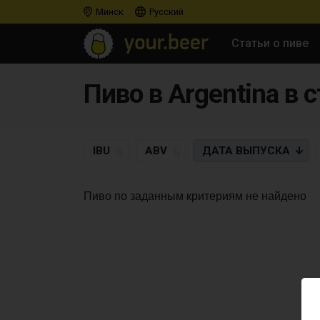
Минск
Русский
Статьи о пиве
Пиво в Argentina в с
IBU
ABV
ДАТА
ВЫПУСКА
Пиво по заданным критериям не найдено