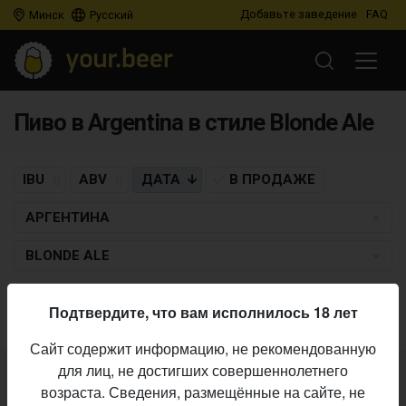
Добавьте заведение
FAQ
Минск
Русский
Пиво в Argentina в стиле Blonde Ale
IBU
ABV
ДАТА
В ПРОДАЖЕ
АРГЕНТИНА
BLONDE ALE
Пиво по заданным критериям не найдено
Подтвердите, что вам исполнилось 18 лет
Сайт содержит информацию, не рекомендованную
для лиц, не достигших совершеннолетнего
Не нашли ваш бар или магазин в каталоге?
возраста. Сведения, размещённые на сайте, не