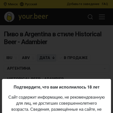
Добавьте заведение
FAQ
Минск
Русский
Пиво в Argentina в стиле Historical
Beer - Adambier
IBU
ABV
ДАТА
В ПРОДАЖЕ
АРГЕНТИНА
HISTORICAL BEER - ADAMBIER
Подтвердите, что вам исполнилось 18 лет
Пиво по заданным критериям не найдено
Сайт содержит информацию, не рекомендованную
для лиц, не достигших совершеннолетнего
возраста. Сведения, размещённые на сайте, не
Не нашли ваш бар или магазин в каталоге?