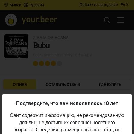
Добавьте заведение
FAQ
Минск
Русский
ZIEMIA OBIECANA
Bubu
Sour - Smoothie / Pastry
• 6,5% ABV
О ПИВЕ
ОСТАВИТЬ ОТЗЫВ
ГДЕ КУПИТЬ
Ziemia Obiecana
Пивоварня:
Подтвердите, что вам исполнилось 18 лет
Sour - Smoothie / Pastry
Стиль:
Сайт содержит информацию, не рекомендованную
6,5%
Алкоголь:
для лиц, не достигших совершеннолетнего
Начало
возраста. Сведения, размещённые на сайте, не
10.06.2026
выпуска: