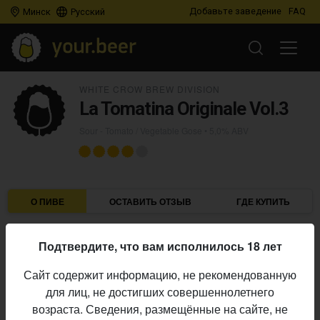
Добавьте заведение
FAQ
Минск
Русский
WHITE CROW BREW DIVISION
La Tomatina Originale Vol.3
Sour - Tomato / Vegetable Gose
• 5,0% ABV
О ПИВЕ
ОСТАВИТЬ ОТЗЫВ
ГДЕ КУПИТЬ
White Crow Brew Division
Пивоварня:
Подтвердите, что вам исполнилось 18 лет
Sour - Tomato / Vegetable Gose
Стиль:
Сайт содержит информацию, не рекомендованную
5,0%
Алкоголь:
для лиц, не достигших совершеннолетнего
Начало
возраста. Сведения, размещённые на сайте, не
30.01.2026
выпуска: