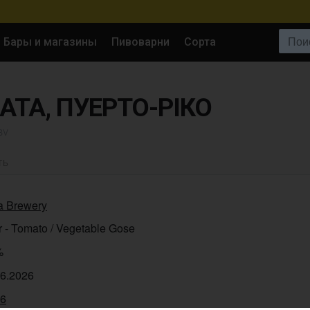
Поиск:
Бары и магазины
Пивоварни
Сорта
АТА, ПУЕРТО-РІКО
BV
ТЬ
a Brewery
 - Tomato / Vegetable Gose
%
06.2026
86