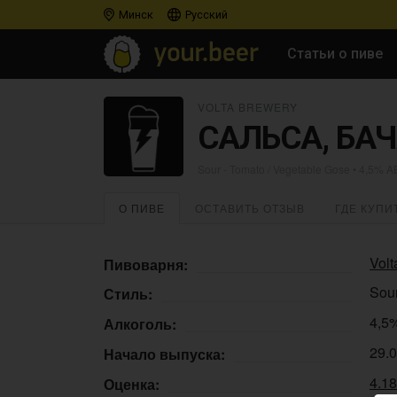
Минск
Русский
Статьи о пиве
VOLTA BREWERY
САЛЬСА, БАЧ
Sour - Tomato / Vegetable Gose
• 4,5% A
О ПИВЕ
ОСТАВИТЬ ОТЗЫВ
ГДЕ КУПИ
Volt
Пивоварня:
Sour
Стиль:
4,5
Алкоголь:
29.
Начало выпуска:
4.1
Оценка: