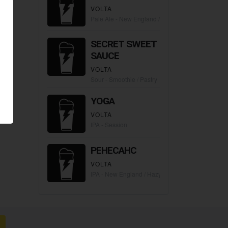
VOLTA
Pale Ale - New England / Hazy
SECRET SWEET
SAUCE
VOLTA
Sour - Smoothie / Pastry
YOGA
VOLTA
IPA - Session
РЕНЕСАНС
VOLTA
IPA - New England / Hazy