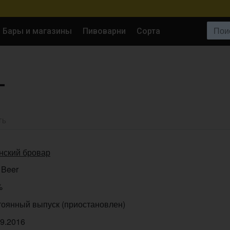
Поиск:
Бары и магазины
Пивоварни
Сорта
L
ТЬ
нский бровар
 Beer
%
тоянный выпуск (приостановлен)
09.2016