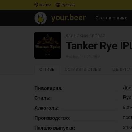
Минск
Русский
Статьи о пиве
ДВИНСКИЙ БРОВАР
Tanker Rye IP
Rye Beer
• 6,0% ABV
О ПИВЕ
ОСТАВИТЬ ОТЗЫВ
ГДЕ КУПИ
Дви
Пивоварня:
Rye
Стиль:
6,0
Алкоголь:
пос
Производство:
24.
Начало выпуска: