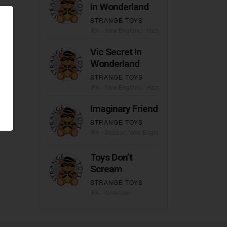
In Wonderland
STRANGE TOYS
IPA - New England / Hazy
Vic Secret In
Wonderland
STRANGE TOYS
IPA - New England / Hazy
Imaginary Friend
STRANGE TOYS
IPA - Session New England / Hazy
Toys Don’t
Scream
STRANGE TOYS
IPA - American