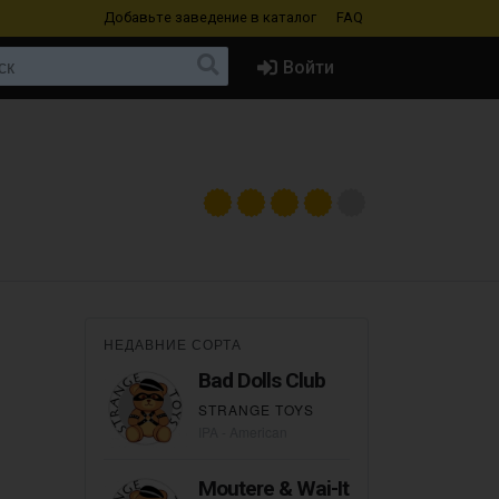
Добавьте заведение
в каталог
FAQ
Войти
НЕДАВНИЕ СОРТА
Bad Dolls Club
STRANGE TOYS
IPA - American
Moutere & Wai-Iti