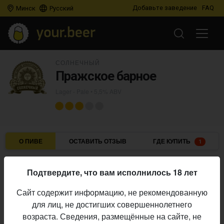
Добавьте заведение
FAQ
Минск
Русский
СОЛНЕЧНЫЙ
Пражское барное
Lager - Pale
• 5,5% ABV
О ПИВЕ
ОСТАВИТЬ ОТЗЫВ
ГДЕ КУПИТЬ
1
Солнечный
Пивоварня:
Подтвердите, что вам исполнилось 18 лет
Lager - Pale
Стиль:
Сайт содержит информацию, не рекомендованную
5,5%
Алкоголь:
для лиц, не достигших совершеннолетнего
Начало
возраста. Сведения, размещённые на сайте, не
05.08.2023
выпуска: