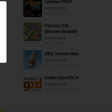
Цёмны DROP
ROBIM GOOD
Stout - Other
Factory I.P.A
Simcoe-Amarillo
ROBIM GOOD
IPA - American
BBQ Tomato Beer
ROBIM GOOD
Sour - Tomato / Vegetable Gose
Robim Good BLISS
ROBIM GOOD
Wheat Beer - Witbier / Blanche