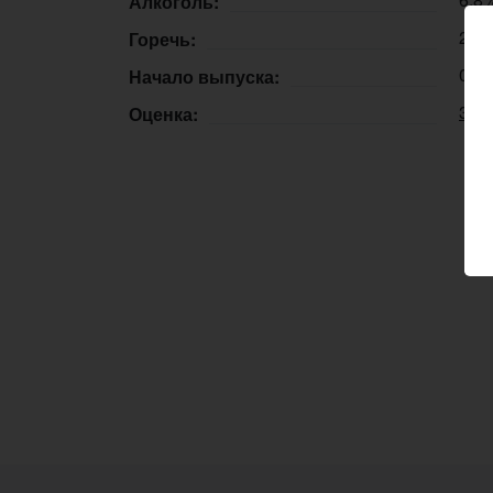
Алкоголь:
25 
Горечь:
05.
Начало выпуска:
3.5
Оценка: