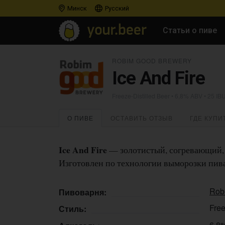
Минск
Русский
Статьи о пиве
ROBIM GOOD BREWERY
Ice And Fire
Freeze-Distilled Beer
• 6,8% ABV • 25 IB
О ПИВЕ
ОСТАВИТЬ ОТЗЫВ
ГДЕ КУПИ
Ice And Fire
— золотистый, согревающий, 
Изготовлен по технологии выморозки пива
Rob
Пивоварня:
Free
Стиль:
6,8