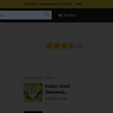
Добавьте заведение
в каталог
FAQ
Войти
НЕДАВНИЕ СОРТА
Robim Good
Лимонад
Лимон-Лайм
ROBIM GOOD
N/A