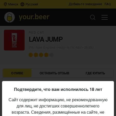
Добавьте заведение
FAQ
Минск
Русский
RED CAT
LAVA JUMP
IPA - New England / Hazy
• 6,1% ABV • 25 IBU
О ПИВЕ
ОСТАВИТЬ ОТЗЫВ
ГДЕ КУПИТЬ
Red Cat
Пивоварня:
Подтвердите, что вам исполнилось 18 лет
IPA - New England / Hazy
Стиль:
Сайт содержит информацию, не рекомендованную
6,1%
Алкоголь:
для лиц, не достигших совершеннолетнего
25 IBU
Горечь:
возраста. Сведения, размещённые на сайте, не
Начало