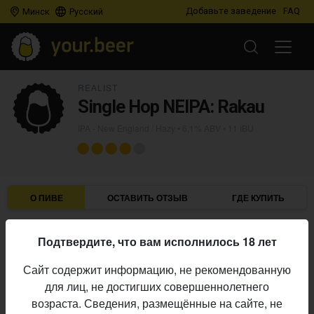
Добавьте заведение
FAQ
Минск
Русский
REALIST
Single Hop NEIPA: Rakau
IPA - New England / Hazy
• 6,1% ABV • 11 IBU
О ПИВЕ
ОСТАВИТЬ ОТЗЫВ
ГДЕ КУПИТЬ
Realist
Пивоварня:
Подтвердите, что вам исполнилось 18 лет
IPA - New England / Hazy
Стиль:
Сайт содержит информацию, не рекомендованную
6,1%
Алкоголь:
для лиц, не достигших совершеннолетнего
11 IBU
Горечь:
возраста. Сведения, размещённые на сайте, не
Начало