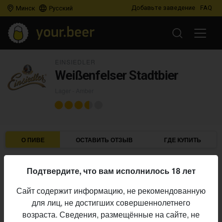
Добавьте заведение
FAQ
Минск
Русский
EINSIEDLER
Weißenfelser Stadtbier
Lager - Amber
О ПИВЕ
ОСТАВИТЬ ОТЗЫВ
ГДЕ КУПИТЬ
Einsiedler
Пивоварня:
Подтвердите, что вам исполнилось 18 лет
Lager - Amber
Стиль:
Сайт содержит информацию, не рекомендованную
Начало
для лиц, не достигших совершеннолетнего
21.07.2019
выпуска:
возраста. Сведения, размещённые на сайте, не
3.554
Оценка: