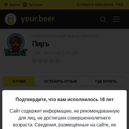
Добавьте заведение
FAQ
Минск
Русский
ПИВОВАРЕННЫЙ ЗАВОД ПАНКРАТ
Пиръ
Cider - Other Fruit
• 5,0% ABV
О ПИВЕ
ОСТАВИТЬ ОТЗЫВ
ГДЕ КУПИТЬ
Пивоваренный Завод Панкрат
Пивоварня:
Подтвердите, что вам исполнилось 18 лет
Cider - Other Fruit
Стиль:
Сайт содержит информацию, не рекомендованную
5,0%
Алкоголь:
для лиц, не достигших совершеннолетнего
Начало
возраста. Сведения, размещённые на сайте, не
06.11.2023
выпуска: