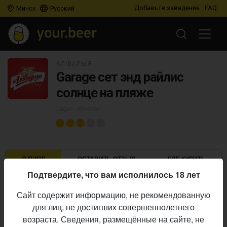
Добавьте заведение
FAQ
Минск
Русский
АЛІВАРЫЯ
Garage сет энд райлис
солнце на пляже
Lager - Mexican
О ПИВЕ
ОСТАВИТЬ ОТЗЫВ
ГДЕ КУПИТЬ
Подтвердите, что вам исполнилось 18 лет
Аліварыя
Пивоварня:
Сайт содержит информацию, не рекомендованную
Lager - Mexican
Стиль:
для лиц, не достигших совершеннолетнего
Начало
возраста. Сведения, размещённые на сайте, не
08.04.2025
выпуска: