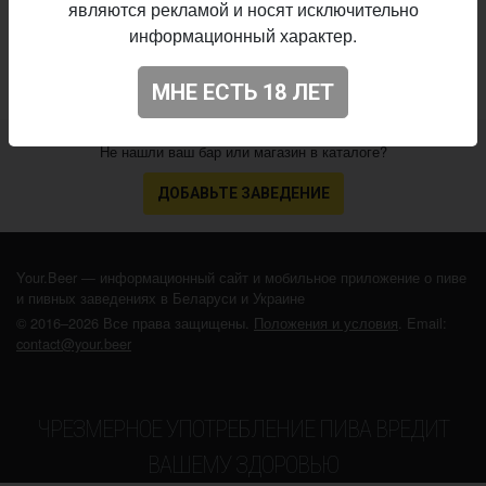
являются рекламой и носят исключительно
3.004
Оценка:
информационный характер.
МНЕ ЕСТЬ 18 ЛЕТ
Не нашли ваш бар или магазин в каталоге?
ДОБАВЬТЕ ЗАВЕДЕНИЕ
Your.Beer — информационный сайт и мобильное приложение о пиве
и пивных заведениях в Беларуси и Украине
© 2016–2026 Все права защищены.
Положения и условия
. Email:
contact@your.beer
ЧРЕЗМЕРНОЕ УПОТРЕБЛЕНИЕ ПИВА ВРЕДИТ
ВАШЕМУ ЗДОРОВЬЮ