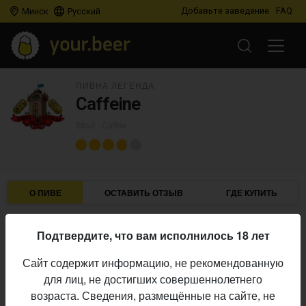
Добавьте заведение
FAQ
Минск
Русский
ПИВНА ЛЕГЕНДА
Caffeine
Stout - Coffee
О ПИВЕ
ОСТАВИТЬ ОТЗЫВ
ГДЕ КУПИТЬ
Пивна легенда
Пивоварня:
Подтвердите, что вам исполнилось 18 лет
Stout - Coffee
Стиль:
Сайт содержит информацию, не рекомендованную
Начало
для лиц, не достигших совершеннолетнего
13.07.2025
выпуска:
возраста. Сведения, размещённые на сайте, не
3.801
Оценка: