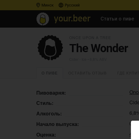
Минск
Русский
Статьи о пиве
ONCE UPON A TREE
The Wonder
Cider - Ice
• 6,8% ABV
О ПИВЕ
ОСТАВИТЬ ОТЗЫВ
ГДЕ КУПИ
Onc
Пивоварня:
Cide
Стиль:
6,8
Алкоголь:
03.
Начало выпуска:
4.2
Оценка: