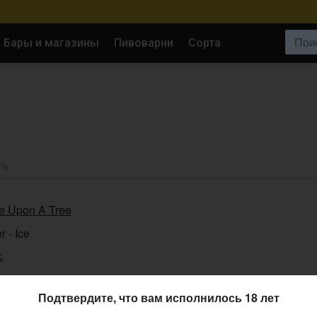
Поиск:
Бары и магазины
Пивоварни
Сорта
ТЬ
e Upon A Tree
r - Ice
%
07.2018
Подтвердите, что вам исполнилось 18 лет
86