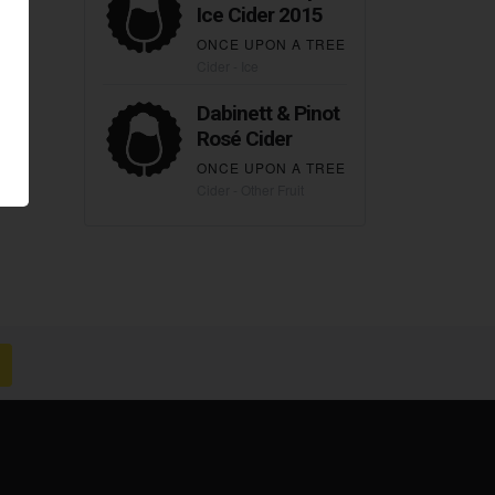
Ice Cider 2015
ONCE UPON A TREE
Cider - Ice
Dabinett & Pinot
Rosé Cider
ONCE UPON A TREE
Cider - Other Fruit