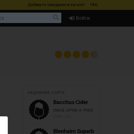
Добавьте заведение
в каталог
FAQ
Войти
НЕДАВНИЕ СОРТА
Bacchus Cider
ONCE UPON A TREE
Cider - Dry
Blenheim Superb