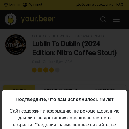
Добавьте заведение
FAQ
Минск
Русский
O’HARA’S BREWERY
×
BROWAR PINTA
Lublin To Dublin (2024
Edition: Nitro Coffee Stout)
Stout - Coffee
• 5,0% ABV
О ПИВЕ
ОСТАВИТЬ ОТЗЫВ
ГДЕ КУПИТЬ
Подтвердите, что вам исполнилось 18 лет
O’Hara’s Brewery
×
Browar Pinta
Пивоварни:
Сайт содержит информацию, не рекомендованную
Stout - Coffee
Стиль:
для лиц, не достигших совершеннолетнего
5,0%
Алкоголь:
возраста. Сведения, размещённые на сайте, не
Начало