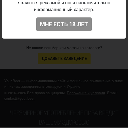
являются рекламой и носят исключительно
11.10.2024
выпуска:
информационный характер.
3.864
Оценка:
МНЕ ЕСТЬ 18 ЛЕТ
Не нашли ваш бар или магазин в каталоге?
ДОБАВЬТЕ ЗАВЕДЕНИЕ
Your.Beer — информационный сайт и мобильное приложение о пиве
и пивных заведениях в Беларуси и Украине
© 2016–2026 Все права защищены.
Положения и условия
. Email:
contact@your.beer
ЧРЕЗМЕРНОЕ УПОТРЕБЛЕНИЕ ПИВА ВРЕДИТ
ВАШЕМУ ЗДОРОВЬЮ