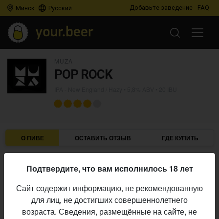
Добавьте заведение
FAQ
Минск
Русский
MUZA
POP ROCK
IPA - New England / Hazy
• 5,8% ABV • 20 IBU
О ПИВЕ
ОСТАВИТЬ ОТЗЫВ
ГДЕ КУПИТЬ
Muza
Пивоварня:
Подтвердите, что вам исполнилось 18 лет
IPA - New England / Hazy
Стиль:
Сайт содержит информацию, не рекомендованную
5,8%
Алкоголь:
для лиц, не достигших совершеннолетнего
20 IBU
Горечь:
возраста. Сведения, размещённые на сайте, не
Начало